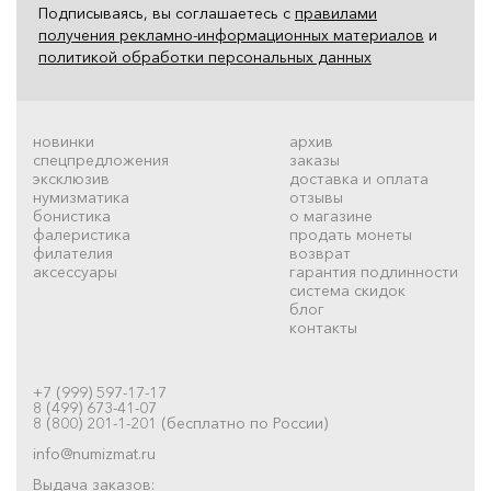
Подписываясь, вы соглашаетесь с
правилами
получения рекламно-информационных материалов
и
политикой обработки персональных данных
новинки
архив
спецпредложения
заказы
эксклюзив
доставка и оплата
нумизматика
отзывы
бонистика
о магазине
фалеристика
продать монеты
филателия
возврат
аксессуары
гарантия подлинности
система скидок
блог
контакты
+7 (999) 597-17-17
8 (499) 673-41-07
8 (800) 201-1-201 (бесплатно по России)
info@numizmat.ru
Выдача заказов: