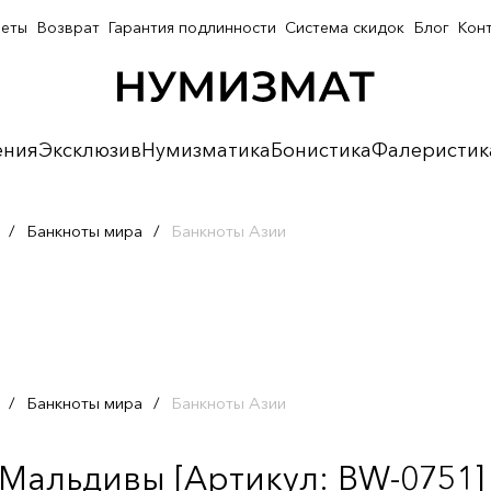
неты
Возврат
Гарантия подлинности
Система скидок
Блог
Кон
ения
Эксклюзив
Нумизматика
Бонистика
Фалеристик
/
Банкноты мира
/
Банкноты Азии
/
Банкноты мира
/
Банкноты Азии
 Мальдивы [Артикул: BW-0751]