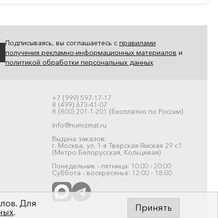
Подписываясь, вы соглашаетесь с
правилами
получения рекламно-информационных материалов
и
политикой обработки персональных данных
+7 (999) 597-17-17
8 (499) 673-41-07
8 (800) 201-1-201 (бесплатно по России)
info@numizmat.ru
Выдача заказов:
г. Москва, ул. 1-я Тверская-Ямская 29 с1
(Метро Белорусская, Кольцевая)
Понедельник - пятница: 10:00 - 20:00
Суббота - воскресенье: 12:00 - 18:00
лов. Для
Принять
ных
.