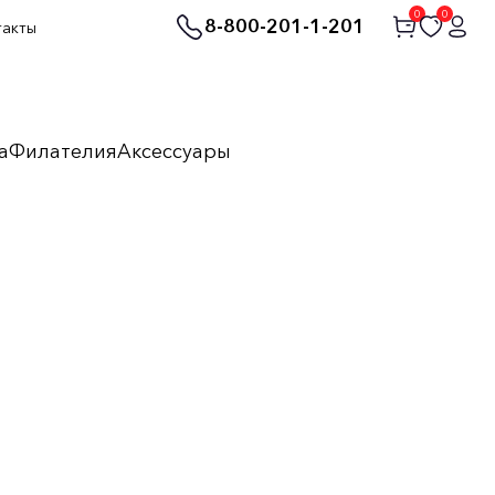
0
0
8-800-201-1-201
такты
а
Филателия
Аксессуары