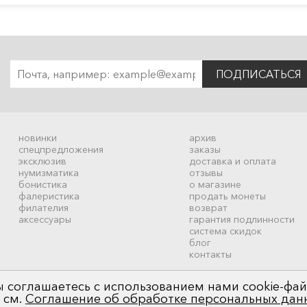
ПОДПИСАТЬСЯ
новинки
архив
спецпредложения
заказы
эксклюзив
доставка и оплата
нумизматика
отзывы
бонистика
о магазине
фалеристика
продать монеты
филателия
возврат
аксессуары
гарантия подлинности
система скидок
блог
контакты
 соглашаетесь с использованием нами cookie-фай
 см.
Соглашение об обработке персональных дан