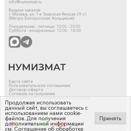
info@numizmat.ru
Выдача заказов:
г. Москва, ул. 1-я Тверская-Ямская 29 с1
(Метро Белорусская, Кольцевая)
Понедельник - пятница: 10:00 - 20:00
Суббота - воскресенье: 12:00 - 18:00
Карта сайта
Пользовательское соглашение
Договор-оферта
Согласие на получение
рекламно-информационных материалов
Продолжая использовать
© 2019-2026 Нумизмат.ru
данный сайт, вы соглашаетесь с
использованием нами cookie-
файлов. Для получения
Принять
дополнительной информации
см.
Соглашение об обработке