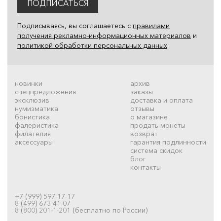
ПОДПИСАТЬСЯ
Подписываясь, вы соглашаетесь с
правилами
получения рекламно-информационных материалов
и
политикой обработки персональных данных
новинки
архив
спецпредложения
заказы
эксклюзив
доставка и оплата
нумизматика
отзывы
бонистика
о магазине
фалеристика
продать монеты
филателия
возврат
аксессуары
гарантия подлинности
система скидок
блог
контакты
+7 (999) 597-17-17
8 (499) 673-41-07
8 (800) 201-1-201 (бесплатно по России)