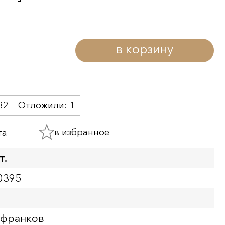
в корзину
32
Отложили:
1
в избранное
та
т.
0395
 франков