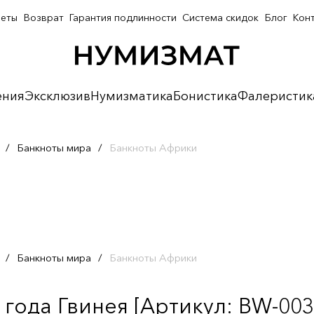
неты
Возврат
Гарантия подлинности
Система скидок
Блог
Кон
ения
Эксклюзив
Нумизматика
Бонистика
Фалеристик
/
Банкноты мира
/
Банкноты Африки
/
Банкноты мира
/
Банкноты Африки
 года Гвинея [Артикул: BW-003