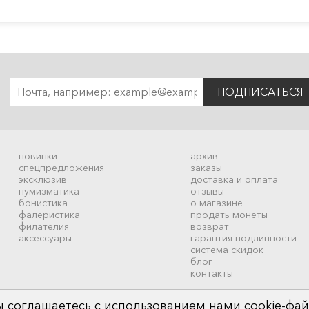
ПОДПИСАТЬСЯ
новинки
архив
спецпредложения
заказы
эксклюзив
доставка и оплата
нумизматика
отзывы
бонистика
о магазине
фалеристика
продать монеты
филателия
возврат
аксессуары
гарантия подлинности
система скидок
блог
контакты
 соглашаетесь с использованием нами cookie-фай