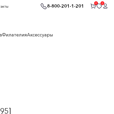
0
0
8-800-201-1-201
такты
а
Филателия
Аксессуары
95]