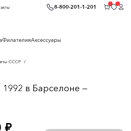
0
0
8-800-201-1-201
такты
а
Филателия
Аксессуары
неты СССР
/
 1992 в Барселоне —
0
руб.