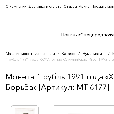
О компании
Доставка и оплата
Отзывы
Архив
Продать мо
Новинки
Спецпредлож
Магазин монет Numizmat.ru
/
Каталог
/
Нумизматика
/
1 рубль 1991 года «XXV летние Олимпийские Игры 1992 в 
Монета 1 рубль 1991 года «
Борьба» [Артикул: MT-6177]