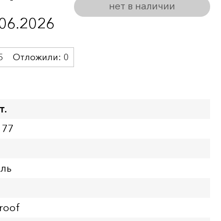
нет в наличии
.06.2026
5
Отложили:
0
т.
177
бль
roof