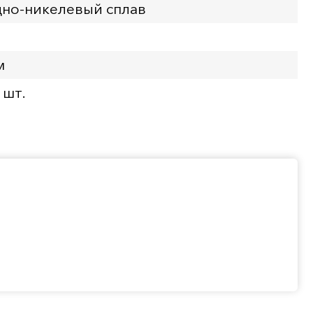
но-никелевый сплав
м
 шт.