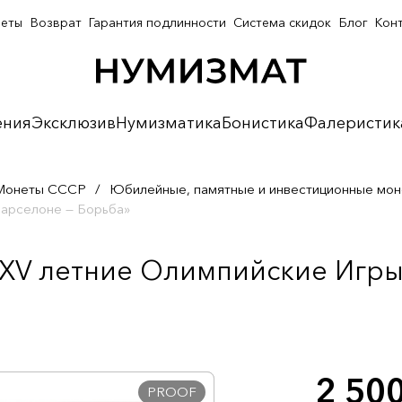
неты
Возврат
Гарантия подлинности
Система скидок
Блог
Кон
ения
Эксклюзив
Нумизматика
Бонистика
Фалеристик
Монеты СССР
/
Юбилейные, памятные и инвестиционные мо
Барселоне — Борьба»
XXV летние Олимпийские Игры
2 50
PROOF