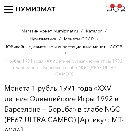
0
0
Магазин монет Numizmat.ru
/
Каталог
/
Нумизматика
/
Монеты СССР
/
Юбилейные, памятные и инвестиционные монеты СССР
/
1 рубль 1991 года «XXV летние Олимпийские Игры 1992
в Барселоне — Борьба» в слабе NGC (PF67 ULTRA
CAMEO)
Монета 1 рубль 1991 года «XXV
летние Олимпийские Игры 1992 в
Барселоне — Борьба» в слабе NGC
(PF67 ULTRA CAMEO) [Артикул: MT-
6046]