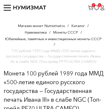
0
0
Магазин монет Numizmat.ru
/
Каталог
/
Нумизматика
/
Монеты СССР
/
Юбилейные, памятные и инвестиционные монеты СССР
/
100 рублей 1989 года ММД «500-летие единого
русского государства — Государственная печать Ивана
III» в слабе NGC (Топ-грейд PF70 ULTRA CAMEO)
Монета 100 рублей 1989 года ММД
«500-летие единого русского
государства — Государственная
печать Ивана III» в слабе NGC (Топ-
грейд PF70 ULTRA CAMEO)