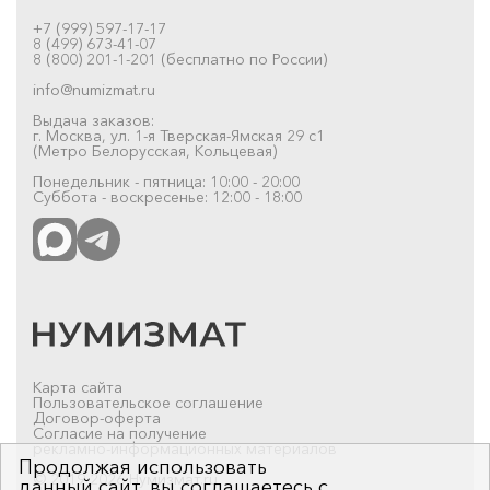
+7 (999) 597-17-17
8 (499) 673-41-07
8 (800) 201-1-201 (бесплатно по России)
info@numizmat.ru
Выдача заказов:
г. Москва, ул. 1-я Тверская-Ямская 29 с1
(Метро Белорусская, Кольцевая)
Понедельник - пятница: 10:00 - 20:00
Суббота - воскресенье: 12:00 - 18:00
Карта сайта
Пользовательское соглашение
Договор-оферта
Согласие на получение
рекламно-информационных материалов
Продолжая использовать
© 2019-2026 Нумизмат.ru
данный сайт, вы соглашаетесь с