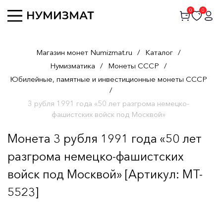
0
0
Магазин монет Numizmat.ru
/
Каталог
/
Нумизматика
/
Монеты СССР
/
Юбилейные, памятные и инвестиционные монеты СССР
/
3 рубля 1991 года «50 лет разгрома немецко-
фашистских войск под Москвой»
Монета 3 рубля 1991 года «50 лет
разгрома немецко-фашистских
войск под Москвой» [Артикул: MT-
5523]