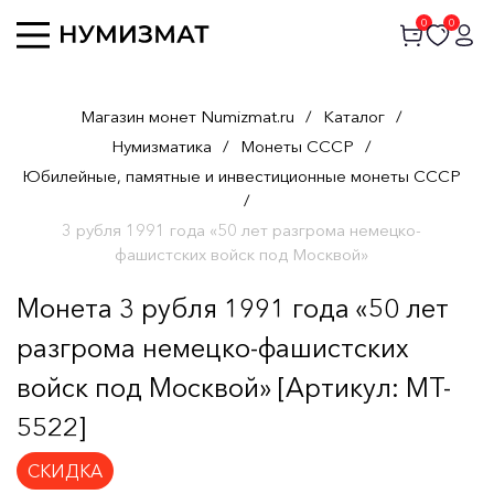
0
0
Магазин монет Numizmat.ru
/
Каталог
/
Нумизматика
/
Монеты СССР
/
Юбилейные, памятные и инвестиционные монеты СССР
/
3 рубля 1991 года «50 лет разгрома немецко-
фашистских войск под Москвой»
Монета 3 рубля 1991 года «50 лет
разгрома немецко-фашистских
войск под Москвой» [Артикул: MT-
5522]
СКИДКА