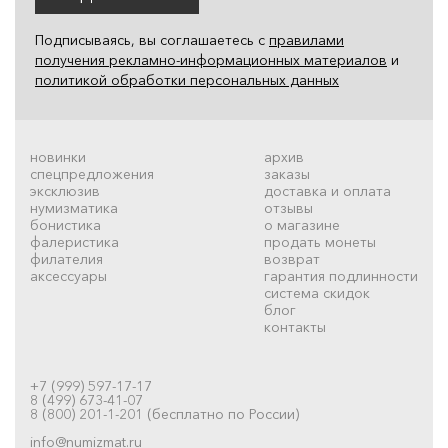
Подписываясь, вы соглашаетесь с
правилами
получения рекламно-информационных материалов
и
политикой обработки персональных данных
новинки
архив
спецпредложения
заказы
эксклюзив
доставка и оплата
нумизматика
отзывы
бонистика
о магазине
фалеристика
продать монеты
филателия
возврат
аксессуары
гарантия подлинности
система скидок
блог
контакты
+7 (999) 597-17-17
8 (499) 673-41-07
8 (800) 201-1-201 (бесплатно по России)
info@numizmat.ru