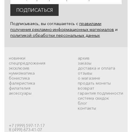
ПОДПИСАТЬСЯ
Подписываясь, вы соглашаетесь с
правилами
получения рекламно-информационных материалов
и
политикой обработки персональных данных
новинки
архив
спецпредложения
заказы
эксклюзив
доставка и оплата
нумизматика
отзывы
бонистика
о магазине
фалеристика
продать монеты
филателия
возврат
аксессуары
гарантия подлинности
система скидок
блог
контакты
+7 (999) 597-17-17
8 (499) 673-41-07