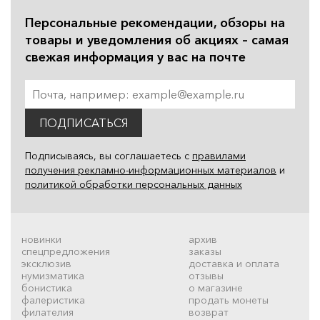
Персональные рекомендации, обзоры на
товары и уведомления об акциях – самая
свежая информация у вас на почте
ПОДПИСАТЬСЯ
Подписываясь, вы соглашаетесь с
правилами
получения рекламно-информационных материалов
и
политикой обработки персональных данных
новинки
архив
спецпредложения
заказы
эксклюзив
доставка и оплата
нумизматика
отзывы
бонистика
о магазине
фалеристика
продать монеты
филателия
возврат