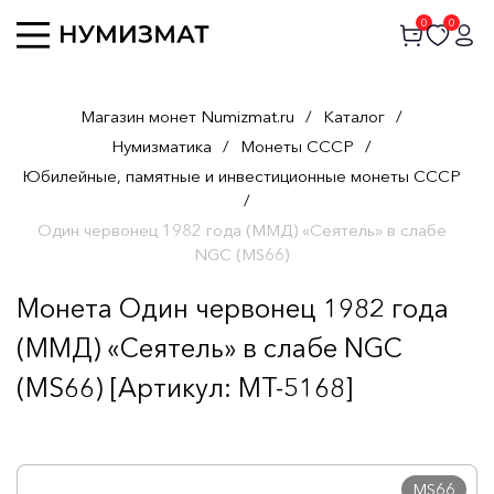
0
0
Магазин монет Numizmat.ru
/
Каталог
/
Нумизматика
/
Монеты СССР
/
Юбилейные, памятные и инвестиционные монеты СССР
/
Один червонец 1982 года (ММД) «Сеятель» в слабе
NGC (MS66)
Монета Один червонец 1982 года
(ММД) «Сеятель» в слабе NGC
(MS66) [Артикул: MT-5168]
MS66