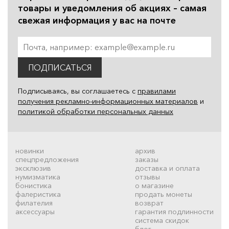
товары и уведомления об акциях – самая
свежая информация у вас на почте
ПОДПИСАТЬСЯ
Подписываясь, вы соглашаетесь с
правилами
получения рекламно-информационных материалов
и
политикой обработки персональных данных
новинки
архив
спецпредложения
заказы
эксклюзив
доставка и оплата
нумизматика
отзывы
бонистика
о магазине
фалеристика
продать монеты
филателия
возврат
аксессуары
гарантия подлинности
система скидок
блог