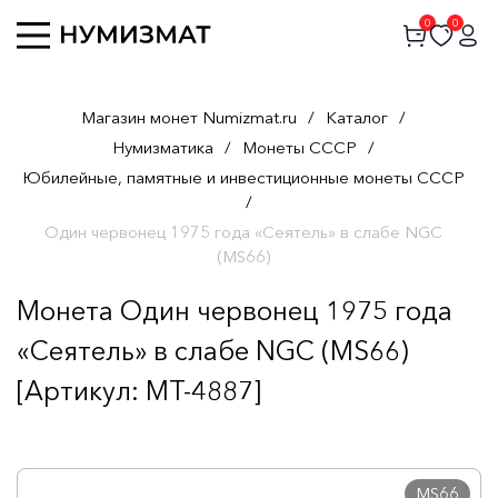
0
0
Магазин монет Numizmat.ru
/
Каталог
/
Нумизматика
/
Монеты СССР
/
Юбилейные, памятные и инвестиционные монеты СССР
/
Один червонец 1975 года «Сеятель» в слабе NGC
(MS66)
Монета Один червонец 1975 года
«Сеятель» в слабе NGC (MS66)
[Артикул: MT-4887]
MS66