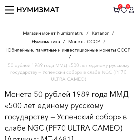
0
0
Магазин монет Numizmat.ru
/
Каталог
/
Нумизматика
/
Монеты СССР
/
Юбилейные, памятные и инвестиционные монеты СССР
/
50 рублей 1989 года ММД «500 лет единому русскому
государству — Успенский собор» в слабе NGC (PF70
ULTRA CAMEO)
Монета 50 рублей 1989 года ММД
«500 лет единому русскому
государству — Успенский собор» в
слабе NGC (PF70 ULTRA CAMEO)
[Артикул: MT-4681]