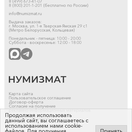
8 (499) 673-41-07
8 (800) 201-1-201 (бесплатно по России)
info@numizmat.ru
Выдача заказов:
г. Москва, ул. 1-я Тверская-Ямская 29 с1
(Метро Белорусская, Кольцевая)
Понедельник - пятница: 10:00 - 20:00
Суббота - воскресенье: 12:00 - 18:00
Карта сайта
Пользовательское соглашение
Договор-оферта
Согласие на получение
рекламно-информационных материалов
Продолжая использовать
© 2019-2026 Нумизмат.ru
данный сайт, вы соглашаетесь с
использованием нами cookie-
файлов. Для получения
Принять