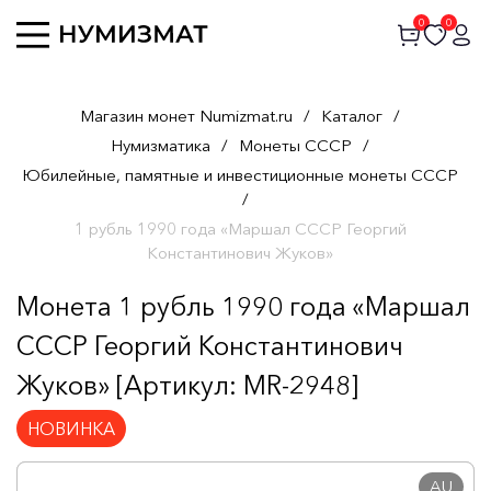
0
0
Магазин монет Numizmat.ru
/
Каталог
/
Нумизматика
/
Монеты СССР
/
Юбилейные, памятные и инвестиционные монеты СССР
/
1 рубль 1990 года «Маршал СССР Георгий
Константинович Жуков»
Монета 1 рубль 1990 года «Маршал
СССР Георгий Константинович
Жуков» [Артикул: MR-2948]
НОВИНКА
AU