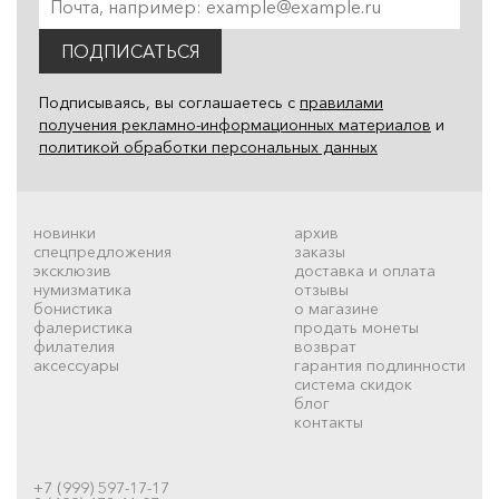
ПОДПИСАТЬСЯ
Подписываясь, вы соглашаетесь с
правилами
получения рекламно-информационных материалов
и
политикой обработки персональных данных
новинки
архив
спецпредложения
заказы
эксклюзив
доставка и оплата
нумизматика
отзывы
бонистика
о магазине
фалеристика
продать монеты
филателия
возврат
аксессуары
гарантия подлинности
система скидок
блог
контакты
+7 (999) 597-17-17