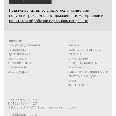
Подписываясь, вы соглашаетесь с
правилами
получения рекламно-информационных материалов
и
политикой обработки персональных данных
новинки
архив
спецпредложения
заказы
эксклюзив
доставка и оплата
нумизматика
отзывы
бонистика
о магазине
фалеристика
продать монеты
филателия
возврат
аксессуары
гарантия подлинности
система скидок
блог
контакты
+7 (999) 597-17-17
8 (499) 673-41-07
8 (800) 201-1-201 (бесплатно по России)
info@numizmat.ru