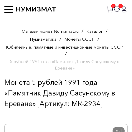
0
0
Магазин монет Numizmat.ru
/
Каталог
/
Нумизматика
/
Монеты СССР
/
Юбилейные, памятные и инвестиционные монеты СССР
/
5 рублей 1991 года «Памятник Давиду Сасунскому в
Ереване»
Монета 5 рублей 1991 года
«Памятник Давиду Сасунскому в
Ереване» [Артикул: MR-2934]
AU