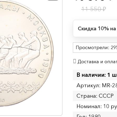
₽
11 550
Скидка 10% на
Период действия
Просмотрели:
Начало:
29
Окончание:
Доставка и опла
Время до окончан
1
7
дн.
ч.
В наличии: 1 ш
Артикул: MR-2
Страна: СССР
Номинал: 10 р
Год: 1980