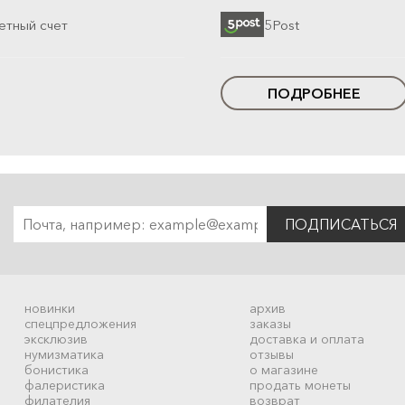
етный счет
5Post
ПОДРОБНЕЕ
ПОДПИСАТЬСЯ
новинки
архив
спецпредложения
заказы
эксклюзив
доставка и оплата
нумизматика
отзывы
бонистика
о магазине
фалеристика
продать монеты
филателия
возврат