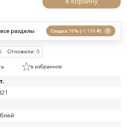
в корзину
 все разделы
Скидка 10% (-1 155
)
?
руб.
 акции:
5
Отложили:
0
08.08.2026 00:01
09.08.2026 23:59
в избранное
та
ия:
т.
821
ублей