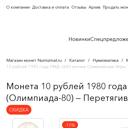
О компании
Доставка и оплата
Отзывы
Архив
Продать мо
Новинки
Спецпредлож
Магазин монет Numizmat.ru
/
Каталог
/
Нумизматика
/
10 рублей 1980 года ЛМД «XXII летние Олимпийские Игры 
Монета 10 рублей 1980 год
(Олимпиада-80) — Перетягив
СКИДКА
-10%