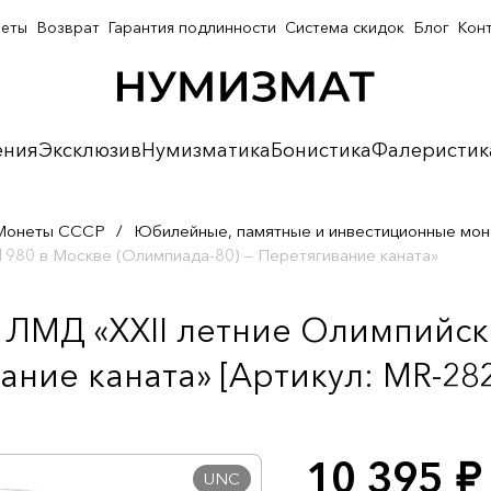
неты
Возврат
Гарантия подлинности
Система скидок
Блог
Кон
ения
Эксклюзив
Нумизматика
Бонистика
Фалеристик
Монеты СССР
/
Юбилейные, памятные и инвестиционные мо
1980 в Москве (Олимпиада-80) — Перетягивание каната»
а ЛМД «XXII летние Олимпийск
ание каната» [Артикул: MR-28
10 395
руб.
UNC