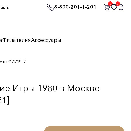
0
0
8-800-201-1-201
такты
а
Филателия
Аксессуары
неты СССР
/
ие Игры 1980 в Москве
21]