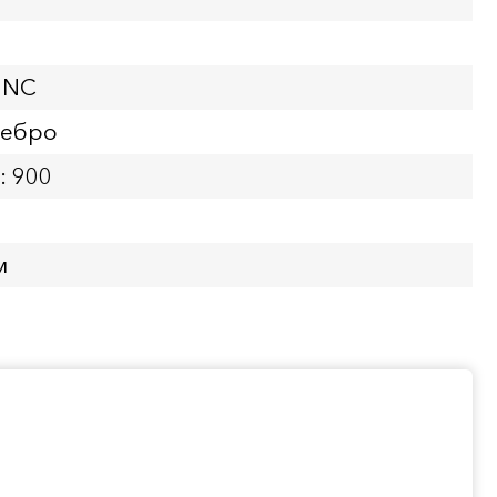
UNC
ребро
: 900
м