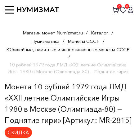
0
0
Магазин монет Numizmat.ru
/
Каталог
/
Нумизматика
/
Монеты СССР
/
Юбилейные, памятные и инвестиционные монеты СССР
/
10 рублей 1979 года ЛМД «XXII летние Олимпийские
Игры 1980 в Москве (Олимпиада-80) — Поднятие гири»
Монета 10 рублей 1979 года ЛМД
«XXII летние Олимпийские Игры
1980 в Москве (Олимпиада-80) —
Поднятие гири» [Артикул: MR-2815]
СКИДКА