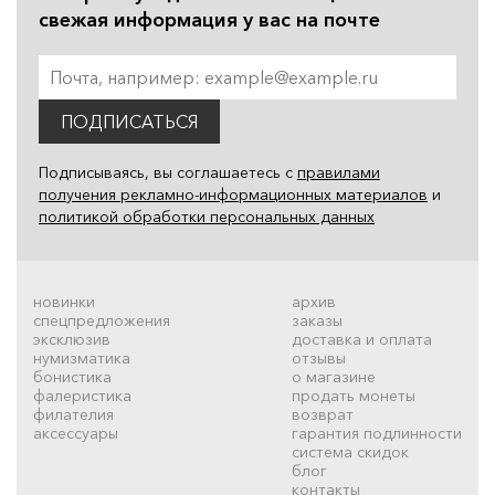
свежая информация у вас на почте
ПОДПИСАТЬСЯ
Подписываясь, вы соглашаетесь с
правилами
получения рекламно-информационных материалов
и
политикой обработки персональных данных
новинки
архив
спецпредложения
заказы
эксклюзив
доставка и оплата
нумизматика
отзывы
бонистика
о магазине
фалеристика
продать монеты
филателия
возврат
аксессуары
гарантия подлинности
система скидок
блог
контакты