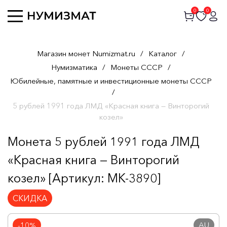
0
0
Магазин монет Numizmat.ru
/
Каталог
/
Нумизматика
/
Монеты СССР
/
Юбилейные, памятные и инвестиционные монеты СССР
/
5 рублей 1991 года ЛМД «Красная книга — Винторогий
козел»
Монета 5 рублей 1991 года ЛМД
«Красная книга — Винторогий
козел» [Артикул: MK-3890]
СКИДКА
AU
-10%