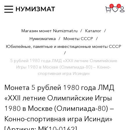
0
0
Магазин монет Numizmat.ru
/
Каталог
/
Нумизматика
/
Монеты СССР
/
Юбилейные, памятные и инвестиционные монеты СССР
/
5 рублей 1980 года ЛМД «XXII летние Олимпийские
Игры 1980 в Москве (Олимпиада-80) — Конно-
спортивная игра Исинди»
Монета 5 рублей 1980 года ЛМД
«XXII летние Олимпийские Игры
1980 в Москве (Олимпиада-80) —
Конно-спортивная игра Исинди»
[Артикул: MK10-0162]