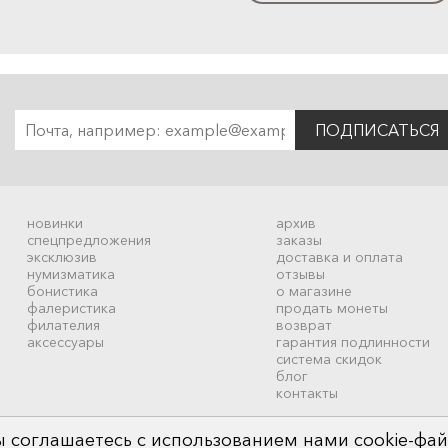
ПОДПИСАТЬСЯ
новинки
архив
спецпредложения
заказы
эксклюзив
доставка и оплата
нумизматика
отзывы
бонистика
о магазине
фалеристика
продать монеты
филателия
возврат
аксессуары
гарантия подлинности
система скидок
блог
контакты
 соглашаетесь с использованием нами cookie-фай