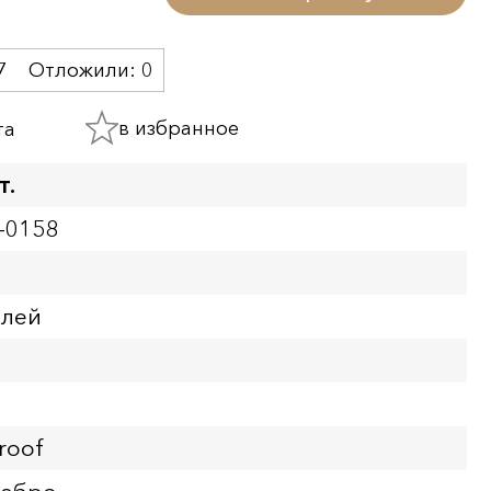
7
Отложили:
0
в избранное
та
т.
-0158
блей
roof