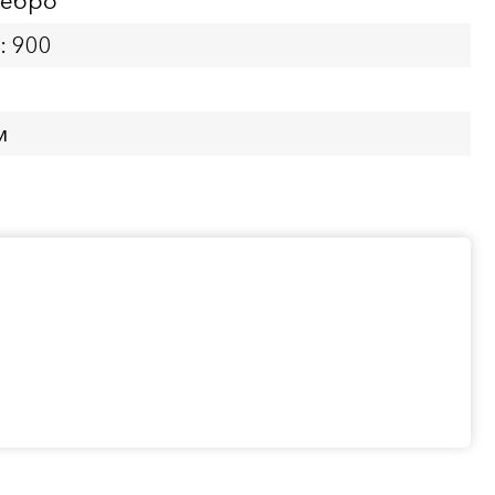
ребро
: 900
м