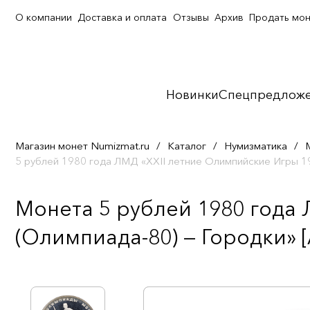
О компании
Доставка и оплата
Отзывы
Архив
Продать мо
Новинки
Спецпредлож
Магазин монет Numizmat.ru
/
Каталог
/
Нумизматика
/
5 рублей 1980 года ЛМД «XXII летние Олимпийские Игры 1
Монета 5 рублей 1980 года
(Олимпиада-80) — Городки» 