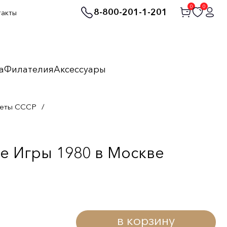
0
0
8-800-201-1-201
такты
а
Филателия
Аксессуары
неты СССР
/
е Игры 1980 в Москве
в корзину