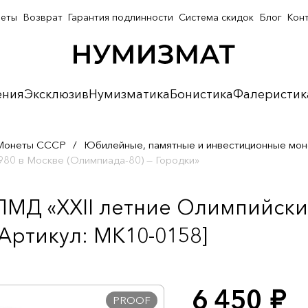
неты
Возврат
Гарантия подлинности
Система скидок
Блог
Кон
ения
Эксклюзив
Нумизматика
Бонистика
Фалеристик
Монеты СССР
/
Юбилейные, памятные и инвестиционные мо
980 в Москве (Олимпиада-80) — Городки»
 ЛМД «XXII летние Олимпийски
[Артикул: MK10-0158]
6 450
руб.
PROOF