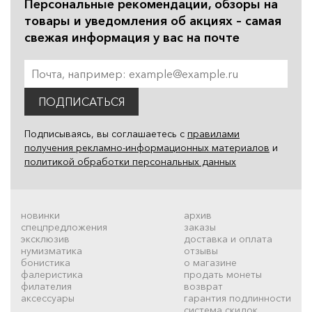
Персональные рекомендации, обзоры на
товары и уведомления об акциях – самая
свежая информация у вас на почте
ПОДПИСАТЬСЯ
Подписываясь, вы соглашаетесь с
правилами
получения рекламно-информационных материалов
и
политикой обработки персональных данных
новинки
архив
спецпредложения
заказы
эксклюзив
доставка и оплата
нумизматика
отзывы
бонистика
о магазине
фалеристика
продать монеты
филателия
возврат
аксессуары
гарантия подлинности
система скидок