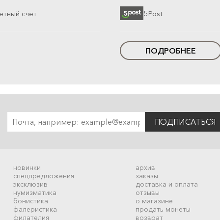
етный счет
5Post
ПОДРОБНЕЕ
ПОДПИСАТЬСЯ
новинки
архив
спецпредложения
заказы
эксклюзив
доставка и оплата
нумизматика
отзывы
бонистика
о магазине
фалеристика
продать монеты
филателия
возврат