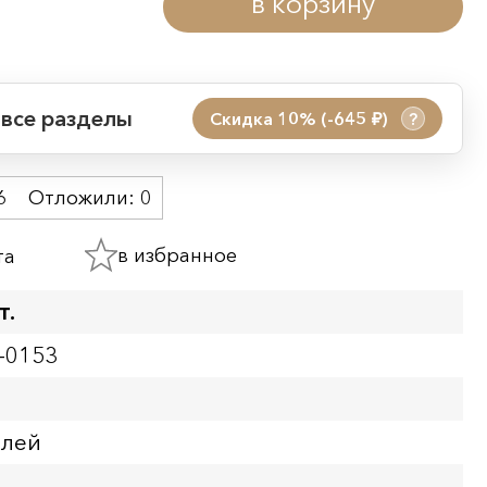
в корзину
 все разделы
Скидка 10% (-645
)
?
руб.
 акции:
6
Отложили:
0
08.08.2026 00:01
09.08.2026 23:59
в избранное
та
ия:
т.
-0153
блей