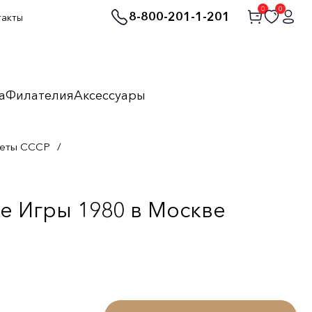
0
0
8-800-201-1-201
такты
а
Филателия
Аксессуары
неты СССР
/
е Игры 1980 в Москве