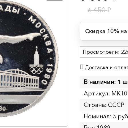
₽
6 450
Скидка 10% на
Период действия
Просмотрели:
Начало:
22
Окончание:
Доставка и опла
Время до окончан
1
6
дн.
ч.
В наличии: 1 ш
Артикул: MK10
Страна: СССР
Номинал: 5 ру
Год: 1980