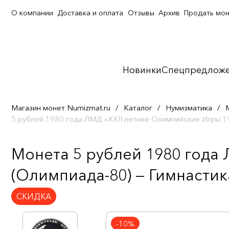
О компании
Доставка и оплата
Отзывы
Архив
Продать мо
Новинки
Спецпредлож
Магазин монет Numizmat.ru
/
Каталог
/
Нумизматика
/
5 рублей 1980 года ЛМД «XXII летние Олимпийские Игры 1
Монета 5 рублей 1980 года
(Олимпиада-80) — Гимнастик
СКИДКА
-10%