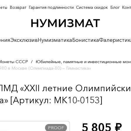
неты
Возврат
Гарантия подлинности
Система скидок
Блог
Кон
ения
Эксклюзив
Нумизматика
Бонистика
Фалеристик
Монеты СССР
/
Юбилейные, памятные и инвестиционные мо
980 в Москве (Олимпиада-80) — Гимнастика»
 ЛМД «XXII летние Олимпийски
а» [Артикул: MK10-0153]
5 805
руб.
PROOF