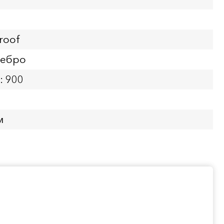
roof
ребро
: 900
м