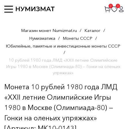
0
0
Магазин монет Numizmat.ru
/
Каталог
/
Нумизматика
/
Монеты СССР
/
Юбилейные, памятные и инвестиционные монеты СССР
/
10 рублей 1980 года ЛМД «XXII летние Олимпийские
Игры 1980 в Москве (Олимпиада-80) — Гонки на оленьих
упряжках»
Монета 10 рублей 1980 года ЛМД
«XXII летние Олимпийские Игры
1980 в Москве (Олимпиада-80) —
Гонки на оленьих упряжках»
[Артикул: MK10-0143]