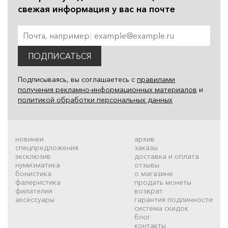
свежая информация у вас на почте
ПОДПИСАТЬСЯ
Подписываясь, вы соглашаетесь с
правилами
получения рекламно-информационных материалов
и
политикой обработки персональных данных
новинки
архив
спецпредложения
заказы
эксклюзив
доставка и оплата
нумизматика
отзывы
бонистика
о магазине
фалеристика
продать монеты
филателия
возврат
аксессуары
гарантия подлинности
система скидок
блог
контакты