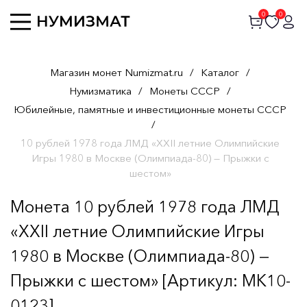
0
0
Магазин монет Numizmat.ru
/
Каталог
/
Нумизматика
/
Монеты СССР
/
Юбилейные, памятные и инвестиционные монеты СССР
/
10 рублей 1978 года ЛМД «XXII летние Олимпийские
Игры 1980 в Москве (Олимпиада-80) — Прыжки с
шестом»
Монета 10 рублей 1978 года ЛМД
«XXII летние Олимпийские Игры
1980 в Москве (Олимпиада-80) —
Прыжки с шестом» [Артикул: MK10-
0123]