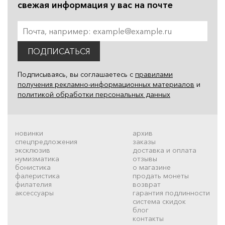
свежая информация у вас на почте
ПОДПИСАТЬСЯ
Подписываясь, вы соглашаетесь с
правилами
получения рекламно-информационных материалов
и
политикой обработки персональных данных
новинки
архив
спецпредложения
заказы
эксклюзив
доставка и оплата
нумизматика
отзывы
бонистика
о магазине
фалеристика
продать монеты
филателия
возврат
аксессуары
гарантия подлинности
система скидок
блог
контакты