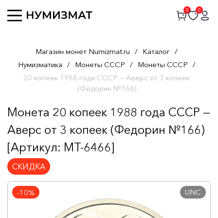
0
0
Магазин монет Numizmat.ru
/
Каталог
/
Нумизматика
/
Монеты СССР
/
Монеты СССР
/
20 копеек 1988 года СССР — Аверс от 3 копеек
(Федорин №166)
Монета 20 копеек 1988 года СССР —
Аверс от 3 копеек (Федорин №166)
[Артикул: MT-6466]
СКИДКА
UNC
-10%