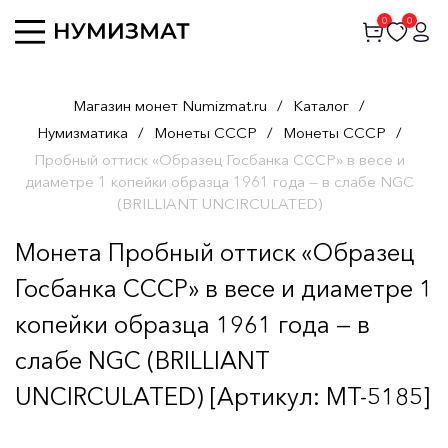
0
0
Магазин монет Numizmat.ru
/
Каталог
/
Нумизматика
/
Монеты СССР
/
Монеты СССР
/
Пробный оттиск «Образец Госбанка СССР» в весе и
диаметре 1 копейки образца 1961 года — в слабе NGC
(BRILLIANT UNCIRCULATED)
Монета Пробный оттиск «Образец
Госбанка СССР» в весе и диаметре 1
копейки образца 1961 года — в
слабе NGC (BRILLIANT
UNCIRCULATED) [Артикул: MT-5185]