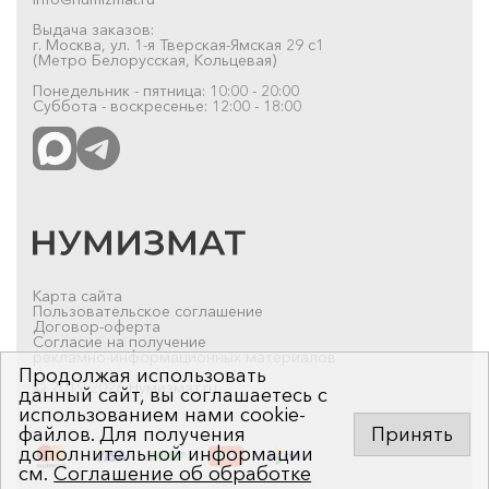
Выдача заказов:
г. Москва, ул. 1-я Тверская-Ямская 29 с1
(Метро Белорусская, Кольцевая)
Понедельник - пятница: 10:00 - 20:00
Суббота - воскресенье: 12:00 - 18:00
Карта сайта
Пользовательское соглашение
Договор-оферта
Согласие на получение
рекламно-информационных материалов
Продолжая использовать
© 2019-2026 Нумизмат.ru
данный сайт, вы соглашаетесь с
использованием нами cookie-
файлов. Для получения
Принять
дополнительной информации
см.
Соглашение об обработке