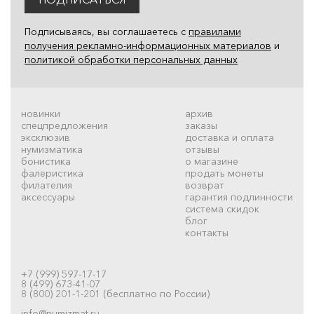
Подписываясь, вы соглашаетесь с
правилами
получения рекламно-информационных материалов
и
политикой обработки персональных данных
новинки
архив
спецпредложения
заказы
эксклюзив
доставка и оплата
нумизматика
отзывы
бонистика
о магазине
фалеристика
продать монеты
филателия
возврат
аксессуары
гарантия подлинности
система скидок
блог
контакты
+7 (999) 597-17-17
8 (499) 673-41-07
8 (800) 201-1-201 (бесплатно по России)
info@numizmat.ru