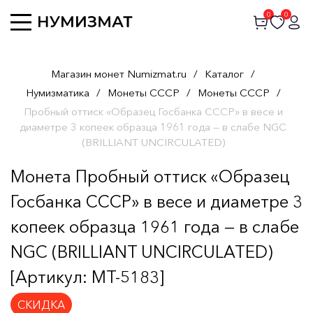
0
0
Магазин монет Numizmat.ru
/
Каталог
/
Нумизматика
/
Монеты СССР
/
Монеты СССР
/
Пробный оттиск «Образец Госбанка СССР» в весе и
диаметре 3 копеек образца 1961 года — в слабе NGC
(BRILLIANT UNCIRCULATED)
Монета Пробный оттиск «Образец
Госбанка СССР» в весе и диаметре 3
копеек образца 1961 года — в слабе
NGC (BRILLIANT UNCIRCULATED)
[Артикул: MT-5183]
СКИДКА