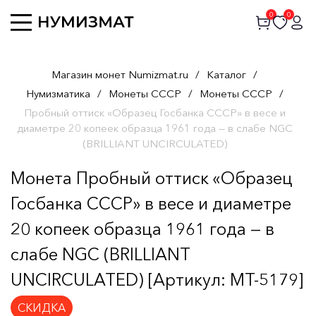
0
0
Магазин монет Numizmat.ru
/
Каталог
/
Нумизматика
/
Монеты СССР
/
Монеты СССР
/
Пробный оттиск «Образец Госбанка СССР» в весе и
диаметре 20 копеек образца 1961 года — в слабе NGC
(BRILLIANT UNCIRCULATED)
Монета Пробный оттиск «Образец
Госбанка СССР» в весе и диаметре
20 копеек образца 1961 года — в
слабе NGC (BRILLIANT
UNCIRCULATED) [Артикул: MT-5179]
СКИДКА