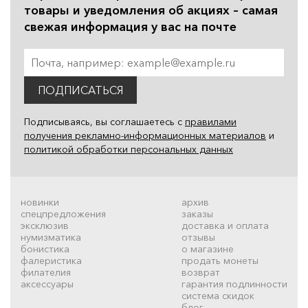
товары и уведомления об акциях – самая
свежая информация у вас на почте
ПОДПИСАТЬСЯ
Подписываясь, вы соглашаетесь с
правилами
получения рекламно-информационных материалов
и
политикой обработки персональных данных
новинки
архив
спецпредложения
заказы
эксклюзив
доставка и оплата
нумизматика
отзывы
бонистика
о магазине
фалеристика
продать монеты
филателия
возврат
аксессуары
гарантия подлинности
система скидок
блог