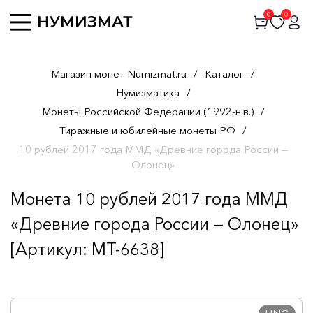
0
0
Магазин монет Numizmat.ru
/
Каталог
/
Нумизматика
/
Монеты Российской Федерации (1992-н.в.)
/
Тиражные и юбилейные монеты РФ
/
10 рублей 2017 года ММД «Древние города России —
Олонец»
Монета 10 рублей 2017 года ММД
«Древние города России — Олонец»
[Артикул: MT-6638]