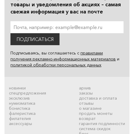
товары и уведомления об акциях – самая
свежая информация у вас на почте
ПОДПИСАТЬСЯ
Подписываясь, вы соглашаетесь с
правилами
получения рекламно-информационных материалов
и
политикой обработки персональных данных
новинки
архив
спецпредложения
заказы
эксклюзив
доставка и оплата
нумизматика
отзывы
бонистика
о магазине
фалеристика
продать монеты
филателия
возврат
аксессуары
гарантия подлинности
система скидок
блог