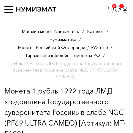
0
0
Магазин монет Numizmat.ru
/
Каталог
/
Нумизматика
/
Монеты Российской Федерации (1992-н.в.)
/
Тиражные и юбилейные монеты РФ
/
1 рубль 1992 года ЛМД «Годовщина Государственного
суверенитета России» в слабе NGC (PF69 ULTRA
CAMEO)
Монета 1 рубль 1992 года ЛМД
«Годовщина Государственного
суверенитета России» в слабе NGC
(PF69 ULTRA CAMEO) [Артикул: MT-