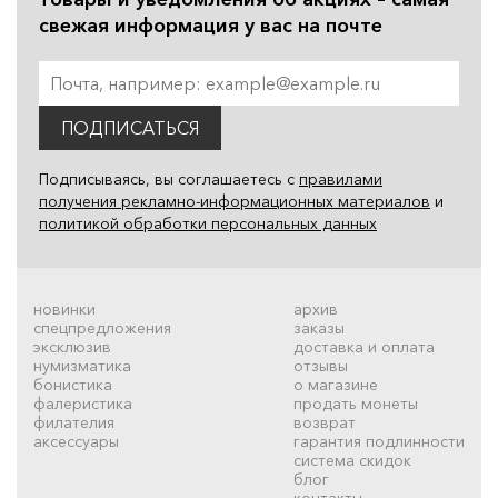
свежая информация у вас на почте
ПОДПИСАТЬСЯ
Подписываясь, вы соглашаетесь с
правилами
получения рекламно-информационных материалов
и
политикой обработки персональных данных
новинки
архив
спецпредложения
заказы
эксклюзив
доставка и оплата
нумизматика
отзывы
бонистика
о магазине
фалеристика
продать монеты
филателия
возврат
аксессуары
гарантия подлинности
система скидок
блог
контакты