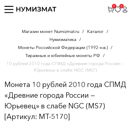
0
0
Магазин монет Numizmat.ru
/
Каталог
/
Нумизматика
/
Монеты Российской Федерации (1992-н.в.)
/
Тиражные и юбилейные монеты РФ
/
10 рублей 2010 года СПМД «Древние города России —
Юрьевец» в слабе NGC (MS7)
Монета 10 рублей 2010 года СПМД
«Древние города России —
Юрьевец» в слабе NGC (MS7)
[Артикул: MT-5170]