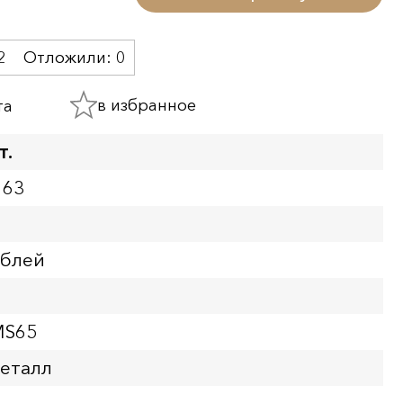
2
Отложили:
0
в избранное
та
т.
163
ублей
MS65
еталл