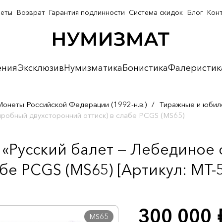
неты
Возврат
Гарантия подлинности
Система скидок
Блог
Кон
ения
Эксклюзив
Нумизматика
Бонистика
Фалеристик
Монеты Российской Федерации (1992-н.в.)
/
Тиражные и юбил
пробный двухсторонний оттиск) в слабе PCGS (MS65)
 «Русский балет — Лебединое
бе PCGS (MS65) [Артикул: MT-
300 000
р
MS65