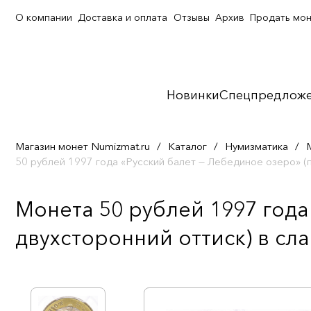
О компании
Доставка и оплата
Отзывы
Архив
Продать мо
Новинки
Спецпредлож
Магазин монет Numizmat.ru
/
Каталог
/
Нумизматика
/
50 рублей 1997 года «Русский балет — Лебединое озеро» (
Монета 50 рублей 1997 года
двухсторонний оттиск) в сла