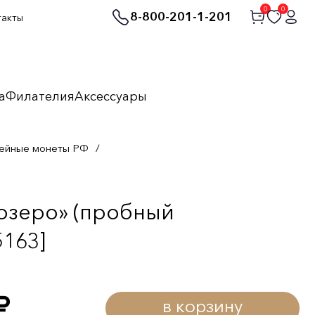
0
0
8-800-201-1-201
такты
а
Филателия
Аксессуары
ейные монеты РФ
/
 озеро» (пробный
5163]
в корзину
уб.