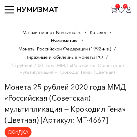
0
0
Магазин монет Numizmat.ru
/
Каталог
/
Нумизматика
/
Монеты Российской Федерации (1992-н.в.)
/
Тиражные и юбилейные монеты РФ
/
25 рублей 2020 года ММД «Российская (Советская)
мультипликация — Крокодил Гена» (Цветная)
Монета 25 рублей 2020 года ММД
«Российская (Советская)
мультипликация — Крокодил Гена»
(Цветная) [Артикул: MT-4667]
СКИДКА