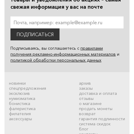
свежая информация у вас на почте
ПОДПИСАТЬСЯ
Подписываясь, вы соглашаетесь с
правилами
получения рекламно-информационных материалов
и
политикой обработки персональных данных
новинки
архив
спецпредложения
заказы
эксклюзив
доставка и оплата
нумизматика
отзывы
бонистика
о магазине
фалеристика
продать монеты
филателия
возврат
аксессуары
гарантия подлинности
система скидок
блог
контакты