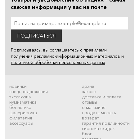
свежая информация у вас на почте
ПОДПИСАТЬСЯ
Подписываясь, вы соглашаетесь с
правилами
получения рекламно-информационных материалов
и
политикой обработки персональных данных
новинки
архив
спецпредложения
заказы
эксклюзив
доставка и оплата
нумизматика
отзывы
бонистика
о магазине
фалеристика
продать монеты
филателия
возврат
аксессуары
гарантия подлинности
система скидок
блог
контакты