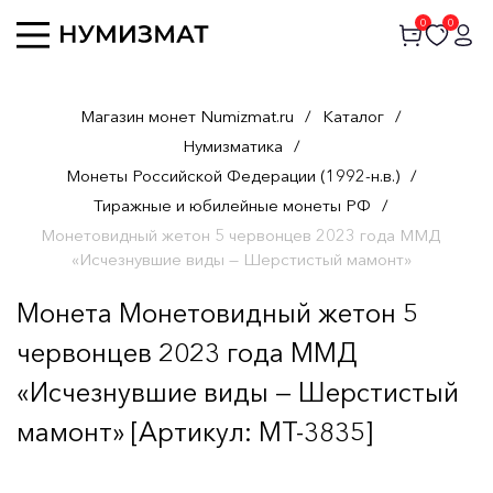
0
0
Магазин монет Numizmat.ru
/
Каталог
/
Нумизматика
/
Монеты Российской Федерации (1992-н.в.)
/
Тиражные и юбилейные монеты РФ
/
Монетовидный жетон 5 червонцев 2023 года ММД
«Исчезнувшие виды — Шерстистый мамонт»
Монета Монетовидный жетон 5
червонцев 2023 года ММД
«Исчезнувшие виды — Шерстистый
мамонт» [Артикул: MT-3835]