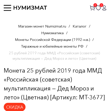
0
0
Магазин монет Numizmat.ru
/
Каталог
/
Нумизматика
/
Монеты Российской Федерации (1992-н.в.)
/
Тиражные и юбилейные монеты РФ
/
25 рублей 2019 года ММД «Российская (советская)
мультипликация — Дед Мороз и лето» (Цветная)
Монета 25 рублей 2019 года ММД
«Российская (советская)
мультипликация — Дед Мороз и
лето» (Цветная) [Артикул: MT-3677]
СКИДКА