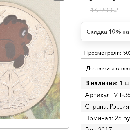
₽
16 900
Скидка 10% на
Период действия
Просмотрели:
Начало:
50
Окончание:
Доставка и опла
Время до окончан
1
8
дн.
ч.
В наличии: 1 ш
Артикул: MT-3
Страна: Россия
Номинал: 25 р
Год: 2017