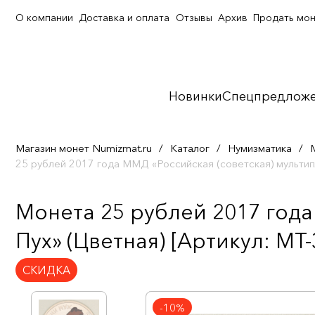
О компании
Доставка и оплата
Отзывы
Архив
Продать мо
Новинки
Спецпредлож
Магазин монет Numizmat.ru
/
Каталог
/
Нумизматика
/
25 рублей 2017 года ММД «Российская (советская) мультип
Монета 25 рублей 2017 года
Пух» (Цветная) [Артикул: MT-
СКИДКА
-10%