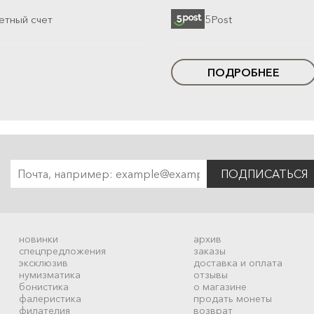
етный счет
5Post
ПОДРОБНЕЕ
ПОДПИСАТЬСЯ
новинки
архив
спецпредложения
заказы
эксклюзив
доставка и оплата
нумизматика
отзывы
бонистика
о магазине
фалеристика
продать монеты
филателия
возврат