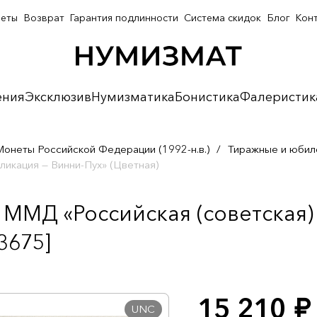
неты
Возврат
Гарантия подлинности
Система скидок
Блог
Кон
ения
Эксклюзив
Нумизматика
Бонистика
Фалеристик
Монеты Российской Федерации (1992-н.в.)
/
Тиражные и юбил
ликация — Винни-Пух» (Цветная)
 ММД «Российская (советская)
3675]
15 210
руб.
UNC