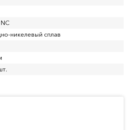
UNC
но-никелевый сплав
м
шт.