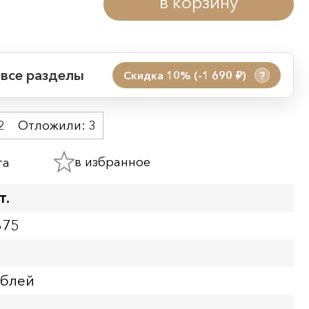
в корзину
 все разделы
Скидка 10% (-1 690
)
?
руб.
 акции:
2
Отложили:
3
08.08.2026 00:01
09.08.2026 23:59
в избранное
та
ия:
т.
675
ублей