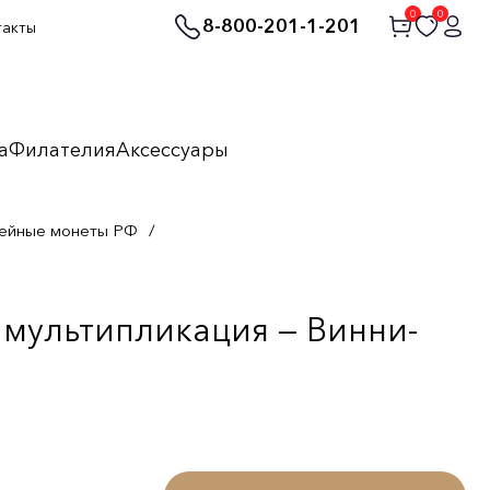
0
0
8-800-201-1-201
такты
а
Филателия
Аксессуары
ейные монеты РФ
/
 мультипликация — Винни-