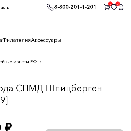
0
0
8-800-201-1-201
такты
а
Филателия
Аксессуары
ейные монеты РФ
/
 года СПМД Шпицберген
9]
0
руб.