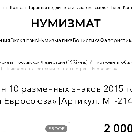
неты
Возврат
Гарантия подлинности
Система скидок
Блог
Кон
ения
Эксклюзив
Нумизматика
Бонистика
Фалеристик
Монеты Российской Федерации (1992-н.в.)
/
Тиражные и юбил
Д Шпицберген «Приток мигрантов в страны Евросоюза»
н 10 разменных знаков 2015
 Евросоюза» [Артикул: MT-214
2 00
PROOF