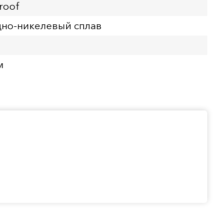
roof
но-никелевый сплав
м