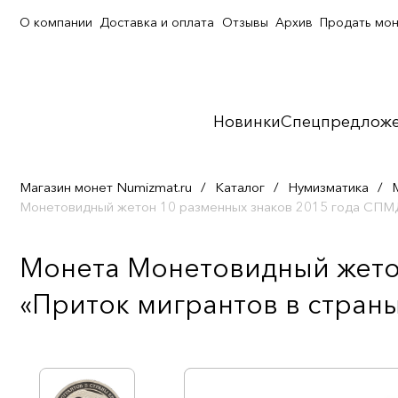
О компании
Доставка и оплата
Отзывы
Архив
Продать мо
Новинки
Спецпредлож
Магазин монет Numizmat.ru
/
Каталог
/
Нумизматика
/
Монетовидный жетон 10 разменных знаков 2015 года СПМ
Монета Монетовидный жето
«Приток мигрантов в страны