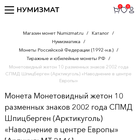
0
0
Магазин монет Numizmat.ru
/
Каталог
/
Нумизматика
/
Монеты Российской Федерации (1992-н.в.)
/
Тиражные и юбилейные монеты РФ
/
Монетовидный жетон 10 разменных знаков 2002 года
СПМД Шпицберген (Арктикуголь) «Наводнение в центре
Европы»
Монета Монетовидный жетон 10
разменных знаков 2002 года СПМД
Шпицберген (Арктикуголь)
«Наводнение в центре Европы»