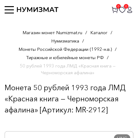
0
0
Магазин монет Numizmat.ru
/
Каталог
/
Нумизматика
/
Монеты Российской Федерации (1992-н.в.)
/
Тиражные и юбилейные монеты РФ
/
50 рублей 1993 года ЛМД «Красная книга —
Черноморская афалина»
Монета 50 рублей 1993 года ЛМД
«Красная книга — Черноморская
афалина» [Артикул: MR-2912]