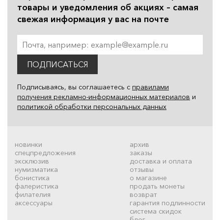
товары и уведомления об акциях – самая
свежая информация у вас на почте
ПОДПИСАТЬСЯ
Подписываясь, вы соглашаетесь с
правилами
получения рекламно-информационных материалов
и
политикой обработки персональных данных
новинки
архив
спецпредложения
заказы
эксклюзив
доставка и оплата
нумизматика
отзывы
бонистика
о магазине
фалеристика
продать монеты
филателия
возврат
аксессуары
гарантия подлинности
система скидок
блог