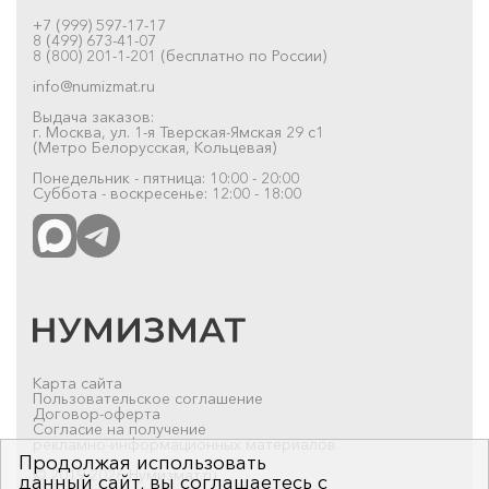
+7 (999) 597-17-17
8 (499) 673-41-07
8 (800) 201-1-201 (бесплатно по России)
info@numizmat.ru
Выдача заказов:
г. Москва, ул. 1-я Тверская-Ямская 29 с1
(Метро Белорусская, Кольцевая)
Понедельник - пятница: 10:00 - 20:00
Суббота - воскресенье: 12:00 - 18:00
Карта сайта
Пользовательское соглашение
Договор-оферта
Согласие на получение
рекламно-информационных материалов
Продолжая использовать
© 2019-2026 Нумизмат.ru
данный сайт, вы соглашаетесь с