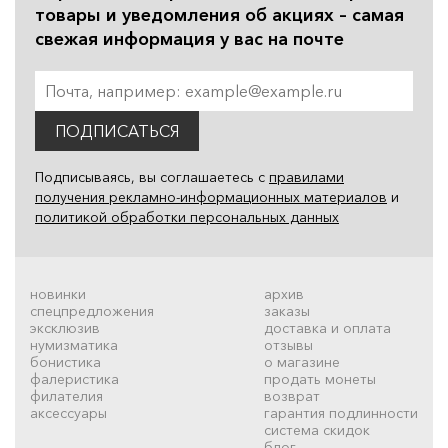
товары и уведомления об акциях – самая
свежая информация у вас на почте
ПОДПИСАТЬСЯ
Подписываясь, вы соглашаетесь с
правилами
получения рекламно-информационных материалов
и
политикой обработки персональных данных
новинки
архив
спецпредложения
заказы
эксклюзив
доставка и оплата
нумизматика
отзывы
бонистика
о магазине
фалеристика
продать монеты
филателия
возврат
аксессуары
гарантия подлинности
система скидок
блог