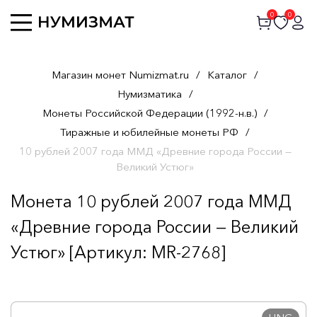
0
0
Магазин монет Numizmat.ru
/
Каталог
/
Нумизматика
/
Монеты Российской Федерации (1992-н.в.)
/
Тиражные и юбилейные монеты РФ
/
10 рублей 2007 года ММД «Древние города России —
Великий Устюг»
Монета 10 рублей 2007 года ММД
«Древние города России — Великий
Устюг» [Артикул: MR-2768]