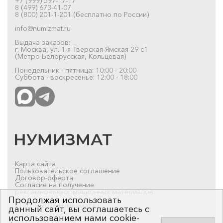
+7 (999) 597-17-17
8 (499) 673-41-07
8 (800) 201-1-201 (бесплатно по России)
info@numizmat.ru
Выдача заказов:
г. Москва, ул. 1-я Тверская-Ямская 29 с1
(Метро Белорусская, Кольцевая)
Понедельник - пятница: 10:00 - 20:00
Суббота - воскресенье: 12:00 - 18:00
Карта сайта
Пользовательское соглашение
Договор-оферта
Согласие на получение
рекламно-информационных материалов
Продолжая использовать
© 2019-2026 Нумизмат.ru
данный сайт, вы соглашаетесь с
использованием нами cookie-