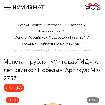
0
0
Магазин монет Numizmat.ru
/
Каталог
/
Нумизматика
/
Монеты Российской Федерации (1992-н.в.)
/
Тиражные и юбилейные монеты РФ
/
1 рубль 1995 года ЛМД «50 лет Великой Победы»
Монета 1 рубль 1995 года ЛМД «50
лет Великой Победы» [Артикул: MR-
2757]
СКИДКА
UNC
-10%