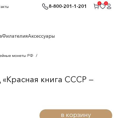
0
0
8-800-201-1-201
такты
а
Филателия
Аксессуары
ейные монеты РФ
/
 «Красная книга СССР —
в корзину