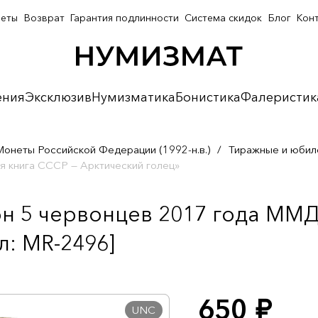
неты
Возврат
Гарантия подлинности
Система скидок
Блог
Кон
ения
Эксклюзив
Нумизматика
Бонистика
Фалеристик
Монеты Российской Федерации (1992-н.в.)
/
Тиражные и юбил
 книга СССР — Арктический голец»
 5 червонцев 2017 года ММД
л: MR-2496]
650
руб.
UNC