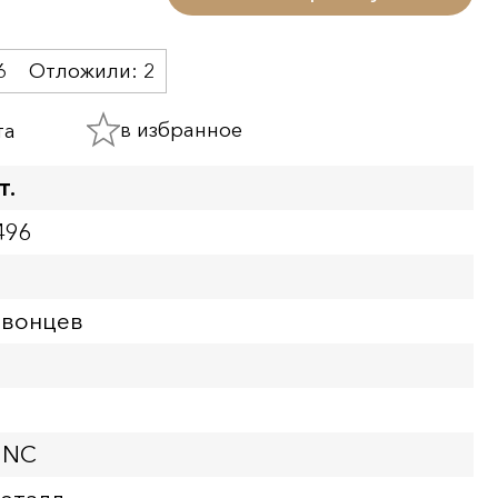
6
Отложили:
2
в избранное
та
т.
496
рвонцев
UNC