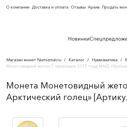
О компании
Доставка и оплата
Отзывы
Архив
Продать мо
Новинки
Спецпредлож
Магазин монет Numizmat.ru
/
Каталог
/
Нумизматика
/
Монетовидный жетон 5 червонцев 2017 года ММД «Красная
Монета Монетовидный жетон
Арктический голец» [Артику