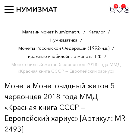
0
0
Магазин монет Numizmat.ru
/
Каталог
/
Нумизматика
/
Монеты Российской Федерации (1992-н.в.)
/
Тиражные и юбилейные монеты РФ
/
Монетовидный жетон 5 червонцев 2018 года ММД
«Красная книга СССР — Европейский хариус»
Монета Монетовидный жетон 5
червонцев 2018 года ММД
«Красная книга СССР —
Европейский хариус» [Артикул: MR-
2493]